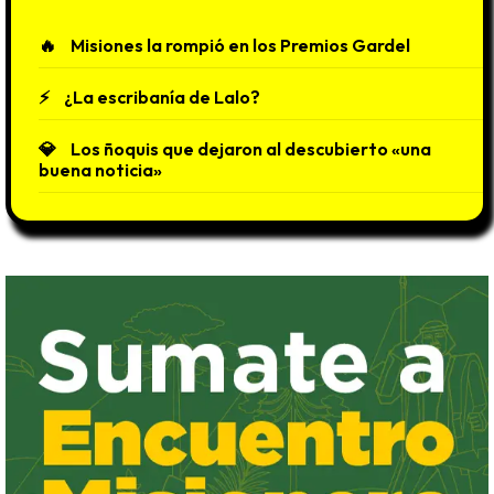
Misiones la rompió en los Premios Gardel
¿La escribanía de Lalo?
Los ñoquis que dejaron al descubierto «una
buena noticia»