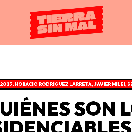
 2023
,
HORACIO RODRÍGUEZ LARRETA
,
JAVIER MILEI
,
S
UIÉNES SON 
SIDENCIABLES