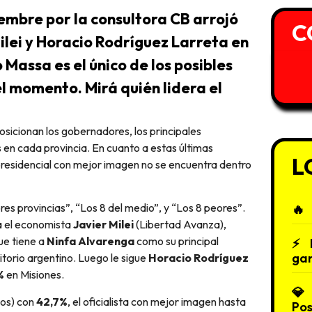
iembre por la consultora CB arrojó
C
ilei y Horacio Rodríguez Larreta en
o Massa es el único de los posibles
 momento. Mirá quién lidera el
s en cada provincia. En cuanto a estas últimas
L
 presidencial con mejor imagen no se encuentra dentro
res provincias”, “Los 8 del medio”, y “Los 8 peores”.
a el economista
Javier Milei
(Libertad Avanza),
ue tiene a
Ninfa Alvarenga
como su principal
gan
ritorio argentino. Luego le sigue
Horacio Rodríguez
%
en Misiones.
dos) con
42,7%
, el oficialista con mejor imagen hasta
Po