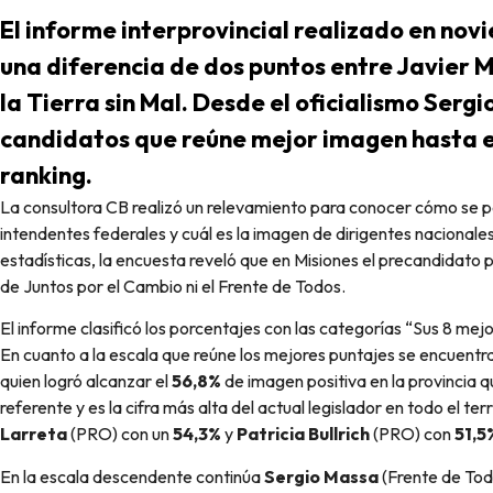
El informe interprovincial realizado en nov
una diferencia de dos puntos entre Javier M
la Tierra sin Mal. Desde el oficialismo Sergi
candidatos que reúne mejor imagen hasta el
ranking.
La consultora CB realizó un relevamiento para conocer cómo se posicionan los gobernadores, los principales
intendentes federales y cuál es la imagen de dirigentes nacionale
estadísticas, la encuesta reveló que en Misiones el precandidato
de Juntos por el Cambio ni el Frente de Todos.
El informe clasificó los porcentajes con las categorías “Sus 8 mejo
En cuanto a la escala que reúne los mejores puntajes se encuentr
quien
logró alcanzar el
56,8%
de imagen positiva en la provincia q
referente y es la cifra más alta del actual legislador en todo el ter
Larreta
(PRO) con un
54,3%
y
Patricia Bullrich
(PRO) con
51,5
En la escala descendente continúa
Sergio Massa
(Frente de To