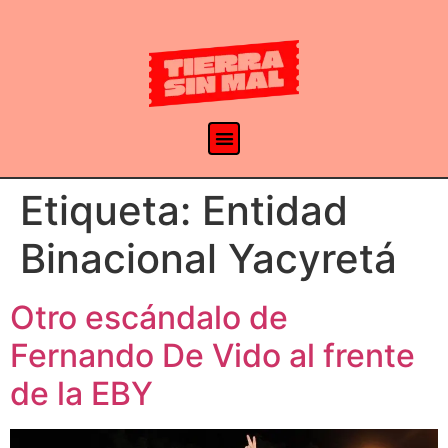
Etiqueta:
Entidad
Binacional Yacyretá
Otro escándalo de
Fernando De Vido al frente
de la EBY