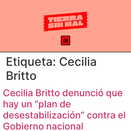
Etiqueta:
Cecilia
Britto
Cecilia Britto denunció que
hay un “plan de
desestabilización” contra el
Gobierno nacional