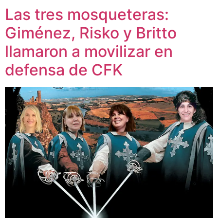
Las tres mosqueteras:
Giménez, Risko y Britto
llamaron a movilizar en
defensa de CFK