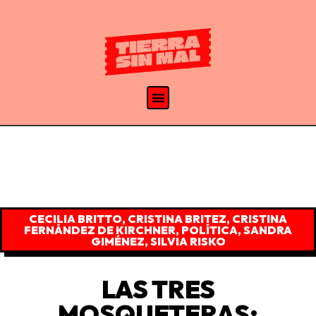
CECILIA BRITTO
,
CRISTINA BRITEZ
,
CRISTINA
FERNÁNDEZ DE KIRCHNER
,
POLÍTICA
,
SANDRA
GIMÉNEZ
,
SILVIA RISKO
LAS TRES
MOSQUETERAS: