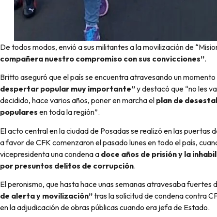
De todos modos, envió a sus militantes a la movilización de “Misi
compañera nuestro compromiso con sus convicciones”
.
Britto aseguró que el país se encuentra atravesando un momento 
despertar popular muy importante”
y destacó que “no les v
decidido, hace varios años, poner en marcha el
plan de desestab
populares
en toda la región”.
El acto central en la ciudad de Posadas se realizó en las puertas d
a favor de CFK comenzaron el pasado lunes en todo el país, cuand
vicepresidenta una condena a
doce años de prisión y la inhab
por presuntos delitos de corrupción
.
El peronismo, que hasta hace unas semanas atravesaba fuertes di
de alerta y movilización”
tras la solicitud de condena contra CF
en la adjudicación de obras públicas cuando era jefa de Estado.