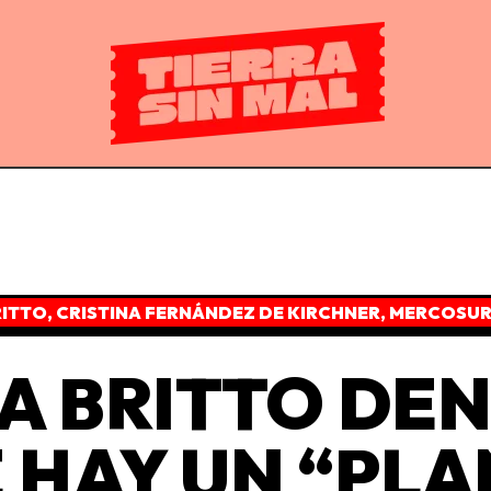
RITTO
,
CRISTINA FERNÁNDEZ DE KIRCHNER
,
MERCOSU
IA BRITTO DE
 HAY UN “PLA