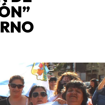
IÓN”
ERNO