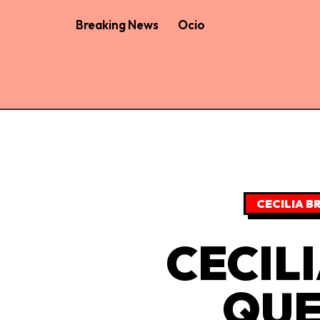
Breaking News
Ocio
CECILIA B
CECIL
QUE