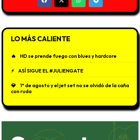
LO MÁS CALIENTE
HD se prende fuego con blues y hardcore
ASÍ SIGUE EL #JULIENGATE
1° de agosto y el jet set no se olvidó de la caña
con ruda