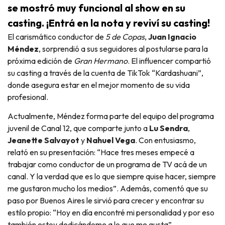
se mostró muy funcional al show en su
casting. ¡Entrá en la nota y reviví su casting!
El carismático conductor de
5 de Copas
,
Juan Ignacio
Méndez
, sorprendió a sus seguidores al postularse para la
próxima edición de
Gran Hermano
. El influencer compartió
su casting a través de la cuenta de TikTok “Kardashuani”,
donde asegura estar en el mejor momento de su vida
profesional.
Actualmente, Méndez forma parte del equipo del programa
juvenil de Canal 12, que comparte junto a
Lu Sendra
,
Jeanette Salvayot
y
Nahuel Vega
. Con entusiasmo,
relató en su presentación: “Hace tres meses empecé a
trabajar como conductor de un programa de TV acá de un
canal. Y la verdad que es lo que siempre quise hacer, siempre
me gustaron mucho los medios”. Además, comentó que su
paso por Buenos Aires le sirvió para crecer y encontrar su
estilo propio: “Hoy en día encontré mi personalidad y por eso
también estoy dedicándome a lo que me gusta”.