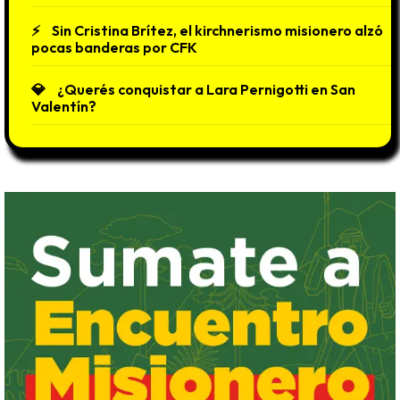
Sin Cristina Brítez, el kirchnerismo misionero alzó
pocas banderas por CFK
¿Querés conquistar a Lara Pernigotti en San
Valentín?