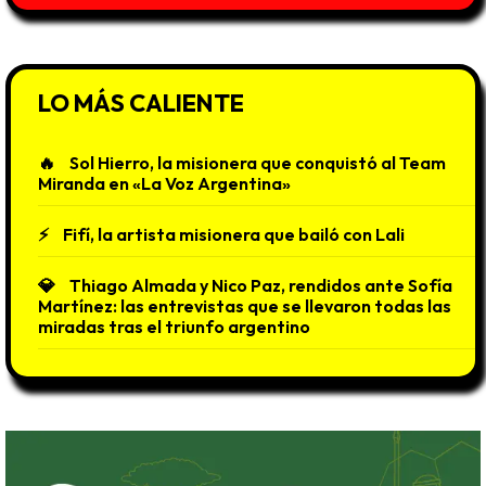
LO MÁS CALIENTE
Sol Hierro, la misionera que conquistó al Team
Miranda en «La Voz Argentina»
Fifí, la artista misionera que bailó con Lali
Thiago Almada y Nico Paz, rendidos ante Sofía
Martínez: las entrevistas que se llevaron todas las
miradas tras el triunfo argentino