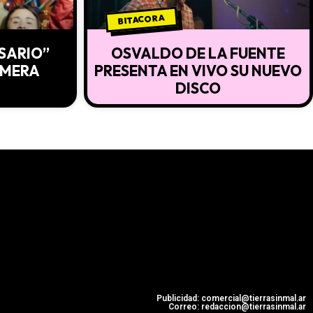
BITACORA
ESARIO”
OSVALDO DE LA FUENTE
IMERA
PRESENTA EN VIVO SU NUEVO
DISCO
Publicidad: comercial@tierrasinmal.ar
Correo: redaccion@tierrasinmal.ar