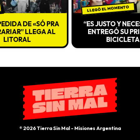
LLEGÓ EL MOMENTO
PEDIDA DE «SÓ PRA
“ES JUSTO Y NEC
ARIAR” LLEGA AL
ENTREGÓ SU PR
LITORAL
BICICLETA
® 2026 Tierra Sin Mal - Misiones Argentina