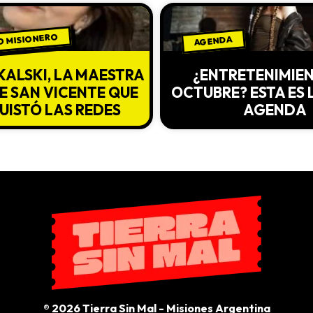
 MISIONERO
AGENDA
KALSKI, LA MAESTRA
¿ENTRETENIMIE
E SAN VICENTE QUE
OCTUBRE? ESTA ES 
ISTÓ LAS REDES
AGENDA
® 2026 Tierra Sin Mal - Misiones Argentina