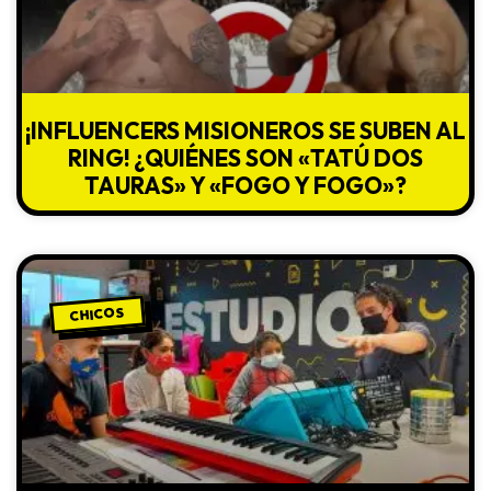
¡INFLUENCERS MISIONEROS SE SUBEN AL
RING! ¿QUIÉNES SON «TATÚ DOS
TAURAS» Y «FOGO Y FOGO»?
CHICOS