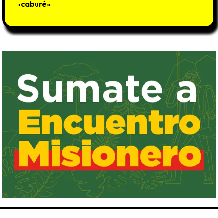
«caburé»