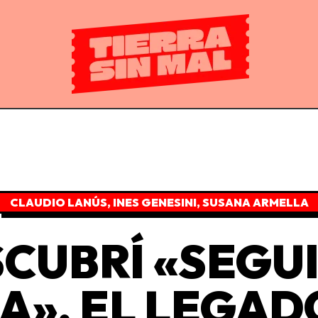
CLAUDIO LANÚS
,
INES GENESINI
,
SUSANA ARMELLA
SCUBRÍ «SEGUI
A», EL LEGAD