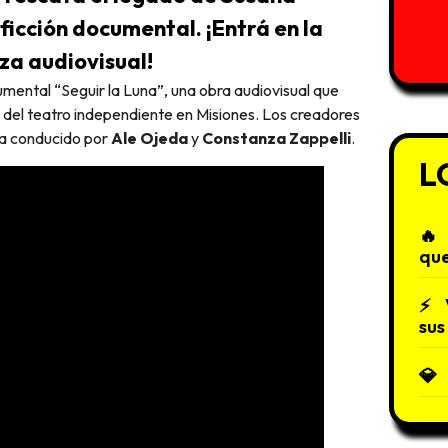
ficción documental. ¡Entrá en la
eza audiovisual!
mental “Seguir la Luna”, una obra audiovisual que
es del teatro independiente en Misiones. Los creadores
ama conducido por
Ale Ojeda
y
Constanza Zappelli
.
L
que
sus