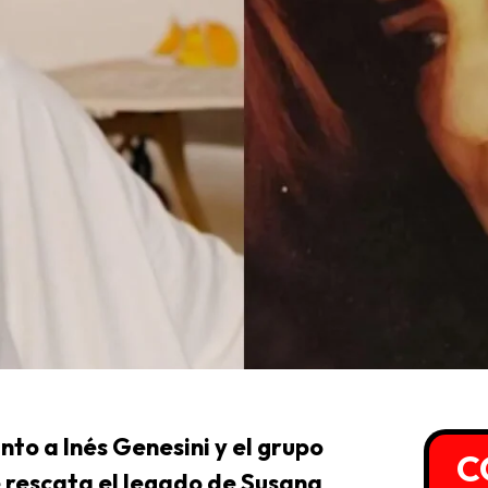
nto a Inés Genesini y el grupo
C
e rescata el legado de Susana