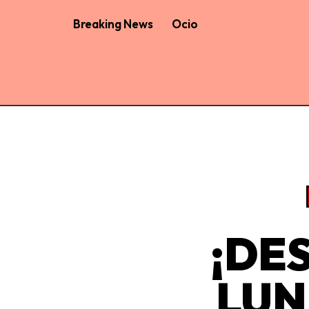
Breaking News
Ocio
¡DE
LUN