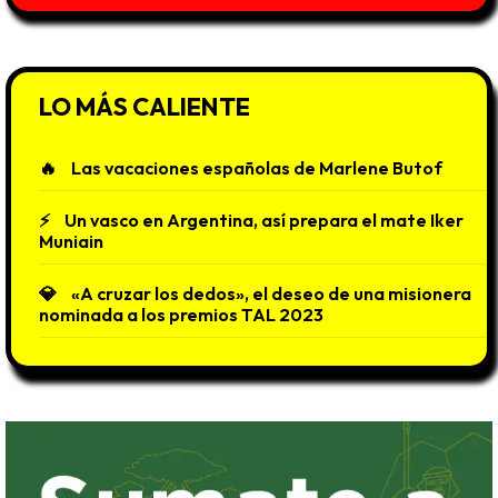
LO MÁS CALIENTE
Las vacaciones españolas de Marlene Butof
Un vasco en Argentina, así prepara el mate Iker
Muniain
«A cruzar los dedos», el deseo de una misionera
nominada a los premios TAL 2023