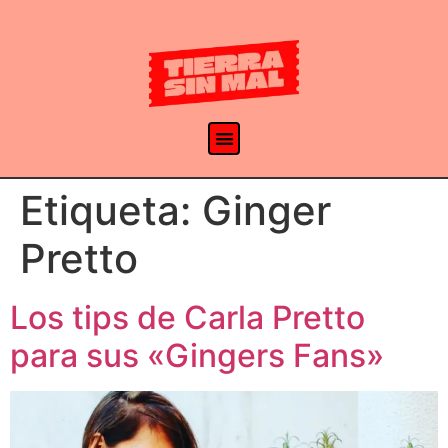
Etiqueta:
Ginger
Pretto
Los tips de Carla Pretto
para sus «Gingers Fans»