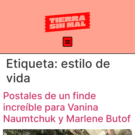
Etiqueta:
estilo de
vida
Postales de un finde
increíble para Vanina
Naumtchuk y Marlene Butof