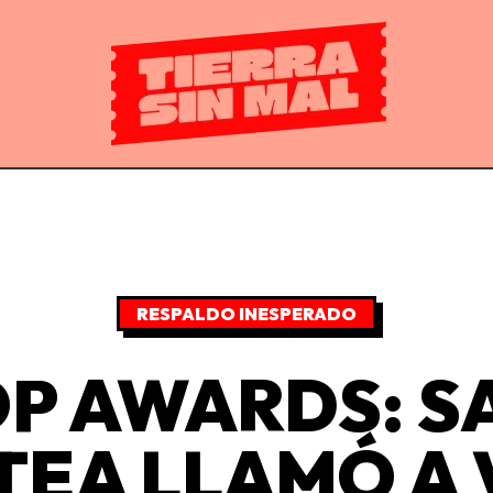
RESPALDO INESPERADO
P AWARDS: S
EA LLAMÓ A