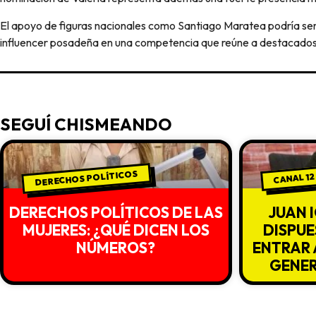
El apoyo de figuras nacionales como Santiago Maratea podría ser
influencer posadeña en una competencia que reúne a destacados r
SEGUÍ CHISMEANDO
DERECHOS POLÍTICOS
CANAL 12
DERECHOS POLÍTICOS DE LAS
JUAN 
MUJERES: ¿QUÉ DICEN LOS
DISPUE
NÚMEROS?
ENTRAR 
GENE