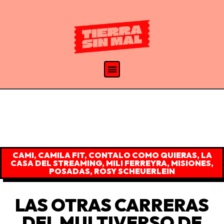
CAMI
,
CAMILA FIT
,
CONTALO COMO QUIERAS
,
LA
CASA DEL STREAMING
,
MILI FERREYRA
,
MISIONES
,
POSADAS
,
ROSY SCHEUERLEIN
LAS OTRAS CARRERAS
DEL MULTIVERSO DE