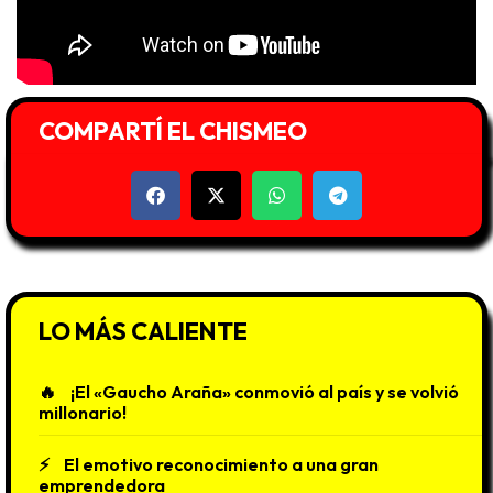
COMPARTÍ EL CHISMEO
LO MÁS CALIENTE
¡El «Gaucho Araña» conmovió al país y se volvió
millonario!
El emotivo reconocimiento a una gran
emprendedora