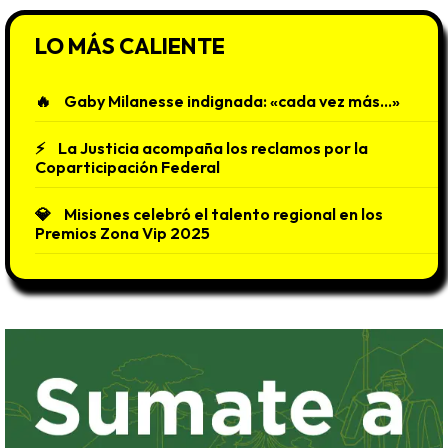
LO MÁS CALIENTE
Gaby Milanesse indignada: «cada vez más…»
La Justicia acompaña los reclamos por la
Coparticipación Federal
Misiones celebró el talento regional en los
Premios Zona Vip 2025