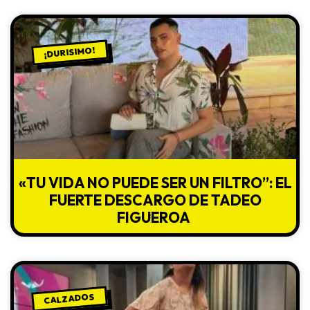
¡DURISIMO!
«TU VIDA NO PUEDE SER UN FILTRO”: EL
FUERTE DESCARGO DE TADEO
FIGUEROA
CALZADOS