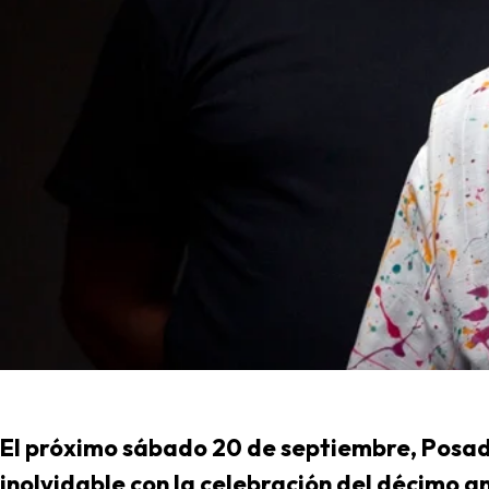
El próximo sábado 20 de septiembre, Posad
inolvidable con la celebración del décimo a