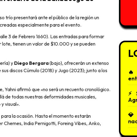
s creadas especialmente para el evento.
(calle 3 de Febrero 1660). Las entradas para formar
r lote, tienen un valor de $10.000 y se pueden
L
ería) y
Diego Bergara
(bajo), ofrecerán un extenso
 sus discos Cúmulo (2018) y Jugo (2023); junto a los
ent
re, Yahni afirmó que «no será un recuento cronológico.
llá de todas nuestras deformidades musicales,
Agr
y visual».
 para la ocasión. Hasta el momento estarán
nac
ier Chemes, India Pernigotti, Foreing Vibes, Anko,