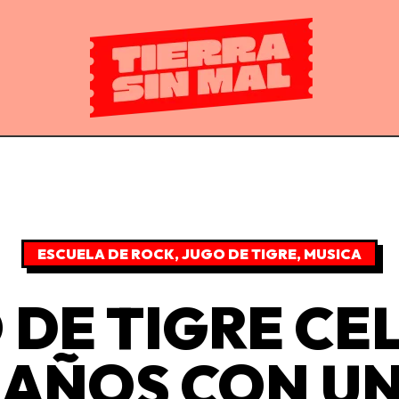
ESCUELA DE ROCK
,
JUGO DE TIGRE
,
MUSICA
 DE TIGRE CE
0 AÑOS CON U