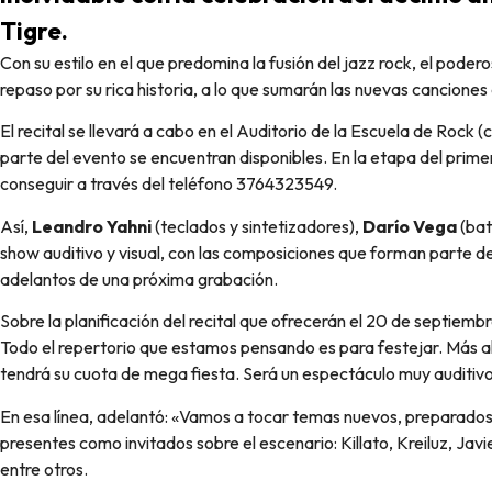
Tigre.
Con su estilo en el que predomina la fusión del jazz rock, el poderoso trío presentará ante el público de la región un
repaso por su rica historia, a lo que sumarán las nuevas cancione
El recital se llevará a cabo en el Auditorio de la Escuela de Rock 
parte del evento se encuentran disponibles. En la etapa del prime
conseguir a través del teléfono 3764323549.
Así,
Leandro Yahni
(teclados y sintetizadores),
Darío Vega
(bat
show auditivo y visual, con las composiciones que forman parte de
adelantos de una próxima grabación.
Sobre la planificación del recital que ofrecerán el 20 de septiemb
Todo el repertorio que estamos pensando es para festejar. Más a
tendrá su cuota de mega fiesta. Será un espectáculo muy auditivo 
En esa línea, adelantó: «Vamos a tocar temas nuevos, preparados
presentes como invitados sobre el escenario: Killato, Kreiluz, Jav
entre otros.