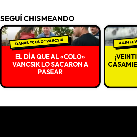
SEGUÍ CHISMEANDO
DANIEL "COLO" VANCSIK
AILIN LE
EL DÍA QUE AL «COLO»
¡VEINT
VANCSIK LO SACARON A
CASAMIEN
PASEAR