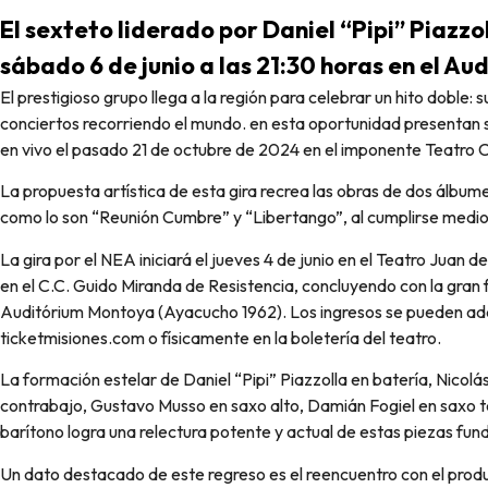
El sexteto liderado por Daniel “Pipi” Piazz
sábado 6 de junio a las 21:30 horas en el A
El prestigioso grupo llega a la región para celebrar un hito doble: sus 27 años de trayectoria ininterrumpida y sus 1000
conciertos recorriendo el mundo. en esta oportunidad presentan s
en vivo el pasado 21 de octubre de 2024 en el imponente Teatro 
La propuesta artística de esta gira recrea las obras de dos álbum
como lo son “Reunión Cumbre” y “Libertango”, al cumplirse medio s
La gira por el NEA iniciará el jueves 4 de junio en el Teatro Juan d
en el C.C. Guido Miranda de Resistencia, concluyendo con la gran fu
Auditórium Montoya (Ayacucho 1962). Los ingresos se pueden adqu
ticketmisiones.com o físicamente en la boletería del teatro.
La formación estelar de Daniel “Pipi” Piazzolla en batería, Nicolá
contrabajo, Gustavo Musso en saxo alto, Damián Fogiel en saxo te
barítono logra una relectura potente y actual de estas piezas fu
Un dato destacado de este regreso es el reencuentro con el produ