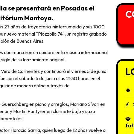
olla se presentará en Posadas el
C
uditórium Montoya.
u nuevo material “Piazzolla 74”, un registro grabado
Colón de Buenos Aires.
es que marcaron un quiebre en la música internacional
iglo de su lanzamiento original.
L
e Vera de Corrientes y continuará el viernes 5 de junio
nción el sábado 6 de junio a las 21:30 horas en el
irir de manera online a través de
s Guerschberg en piano y arreglos, Mariano Sívori en
nor y Martín Pantyrer en clarinete bajo y saxo
ndamentales.
fut
ctor Horacio Sarría, quien luego de 12 años vuelve a