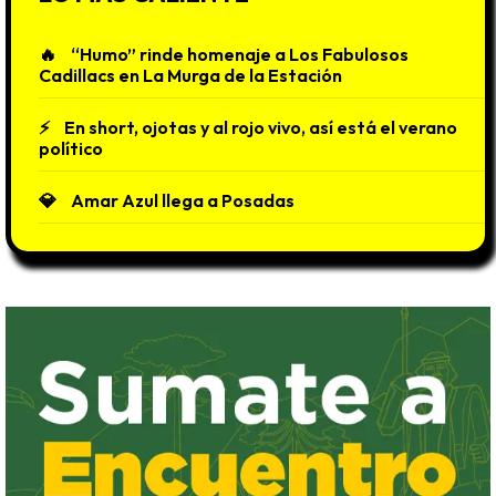
“Humo” rinde homenaje a Los Fabulosos
Cadillacs en La Murga de la Estación
En short, ojotas y al rojo vivo, así está el verano
político
Amar Azul llega a Posadas