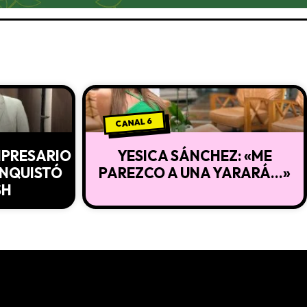
CANAL 6
EMPRESARIO
YESICA SÁNCHEZ: «ME
ONQUISTÓ
PAREZCO A UNA YARARÁ…»
SH