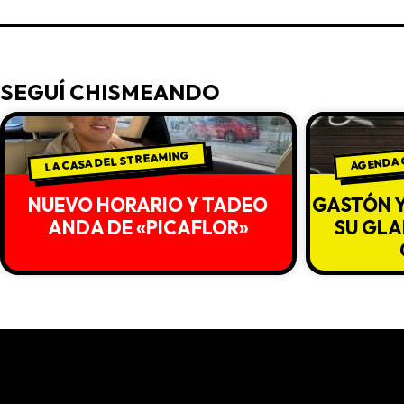
SEGUÍ CHISMEANDO
LA CASA DEL STREAMING
AGENDA
NUEVO HORARIO Y TADEO
GASTÓN 
ANDA DE «PICAFLOR»
SU GLA