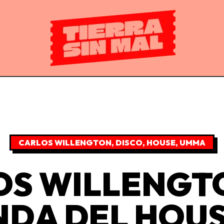
CARLOS WILLENGTON
,
DISCO
,
HOUSE
,
UMMA
OS WILLENGTO
DA DEL HOUS