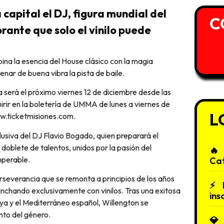
 capital el DJ, figura mundial del
C
rante que solo el vinilo puede
nar de buena vibra la pista de baile.
ta será el próximo viernes 12 de diciembre desde las
ir en la boletería de UMMA de lunes a viernes de
L
ww.ticketmisiones.com.
lusiva del DJ Flavio Bogado, quien preparará el
doblete de talentos, unidos por la pasión del
uperable.
Cat
erseverancia que se remonta a principios de los años
chando exclusivamente con vinilos. Tras una exitosa
ins
uaya y el Mediterráneo español, Willengton se
nto del género.