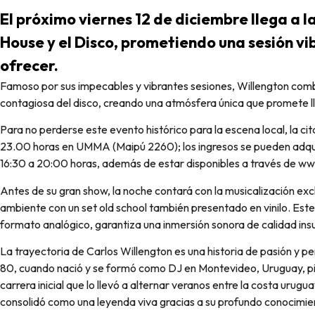
El próximo viernes 12 de diciembre llega a la
House y el Disco, prometiendo una sesión vib
ofrecer.
Famoso por sus impecables y vibrantes sesiones, Willengton combina la esencia del House clásico con la magia
contagiosa del disco, creando una atmósfera única que promete lle
Para no perderse este evento histórico para la escena local, la ci
23.00 horas en UMMA (Maipú 2260); los ingresos se pueden adquir
16:30 a 20:00 horas, además de estar disponibles a través de w
Antes de su gran show, la noche contará con la musicalización exc
ambiente con un set old school también presentado en vinilo. Este 
formato analógico, garantiza una inmersión sonora de calidad ins
La trayectoria de Carlos Willengton es una historia de pasión y p
80, cuando nació y se formó como DJ en Montevideo, Uruguay, pin
carrera inicial que lo llevó a alternar veranos entre la costa urug
consolidó como una leyenda viva gracias a su profundo conocimie