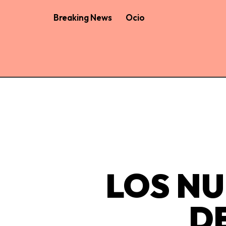
Breaking News
Ocio
LOS N
D