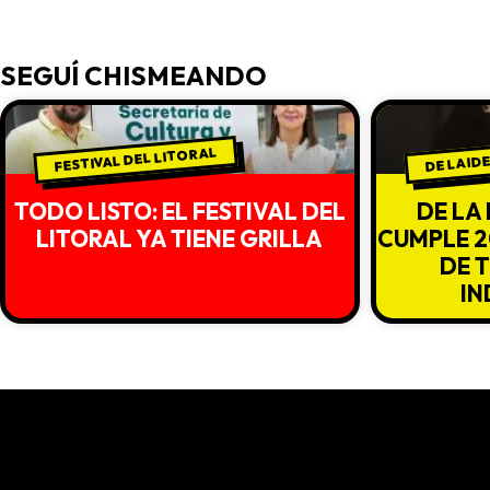
SEGUÍ CHISMEANDO
DE LA ID
FESTIVAL DEL LITORAL
TODO LISTO: EL FESTIVAL DEL
DE LA 
LITORAL YA TIENE GRILLA
CUMPLE 2
DE 
IN