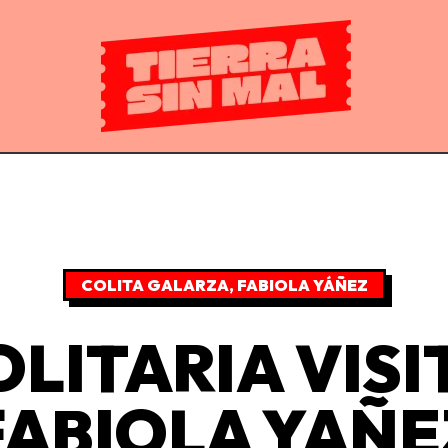
COLITA GALARZA
,
FABIOLA YÁÑEZ
OLITARIA VISI
FABIOLA YAÑE