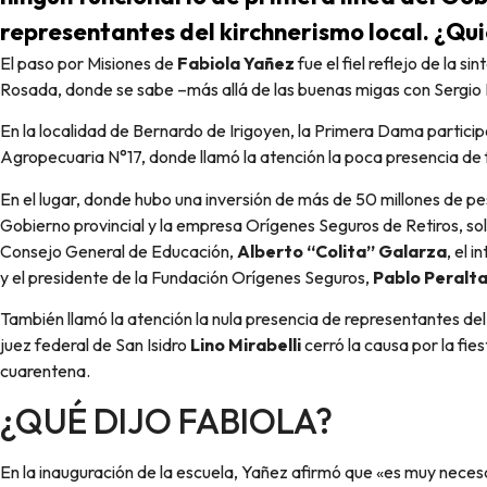
representantes del kirchnerismo local. ¿Q
El paso por Misiones de
Fabiola Yañez
fue el fiel reflejo de la s
Rosada, donde se sabe –más allá de las buenas migas con Sergio 
En la localidad de Bernardo de Irigoyen, la Primera Dama particip
Agropecuaria N°17, donde llamó la atención la poca presencia de f
En el lugar, donde hubo una inversión de más de 50 millones de pe
Gobierno provincial y la empresa Orígenes Seguros de Retiros, solo 
Consejo General de Educación,
Alberto “Colita” Galarza
, el 
y el presidente de la Fundación Orígenes Seguros,
Pablo Peralta
También llamó la atención la nula presencia de representantes del k
juez federal de San Isidro
Lino Mirabelli
cerró la causa por la fie
cuarentena.
¿QUÉ DIJO FABIOLA?
En la inauguración de la escuela, Yañez afirmó que «es muy necesario tener una escuela pública y accesible para todos,