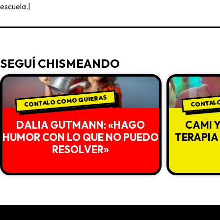
escuela.|
SEGUÍ CHISMEANDO
CONTALO COMO QUIERAS
CONTALO
DALIA GUTMANN: «HAGO
CAMI 
HUMOR CON LO QUE NO PUEDO
TERAPIA
RESOLVER»