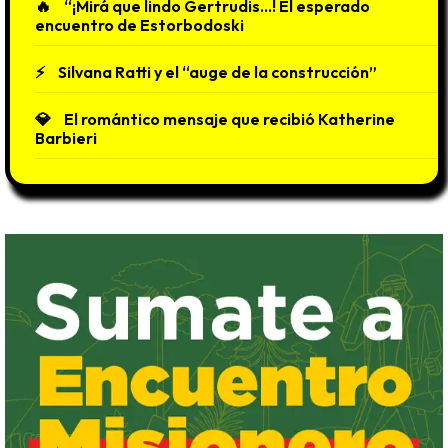
“¡Mirá que lindo Gertrudis…! El esperado
encuentro de Estorbodoski
Silvana Ratti y el “auge de la construcción”
El romántico mensaje que recibió Katherine
Barbieri