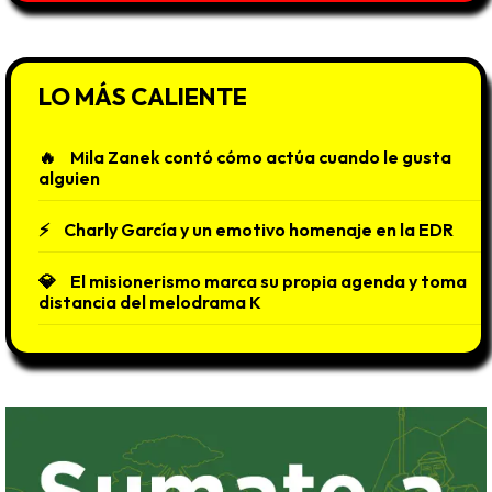
LO MÁS CALIENTE
Mila Zanek contó cómo actúa cuando le gusta
alguien
Charly García y un emotivo homenaje en la EDR
El misionerismo marca su propia agenda y toma
distancia del melodrama K