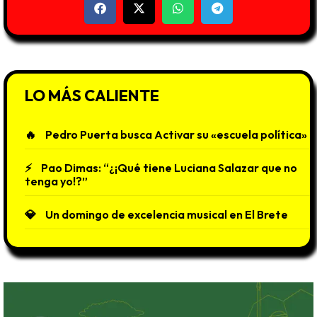
LO MÁS CALIENTE
Pedro Puerta busca Activar su «escuela política»
Pao Dimas: “¿¡Qué tiene Luciana Salazar que no
tenga yo!?”
Un domingo de excelencia musical en El Brete