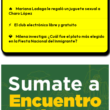
Mariana Ladaga le regaló un juguete sexual a
Charo López
El club electrónico libre y gratuito
Milena investiga: ¿Cuál fue el plato más elegido
en la Fiesta Nacional del Inmigrante?