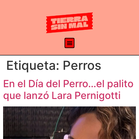
Etiqueta:
Perros
En el Día del Perro…el palito
que lanzó Lara Pernigotti