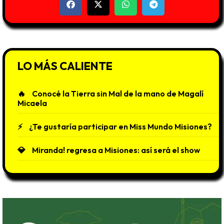
LO MÁS CALIENTE
Conocé la Tierra sin Mal de la mano de Magalí
Micaela
¿Te gustaría participar en Miss Mundo Misiones?
Miranda! regresa a Misiones: así será el show