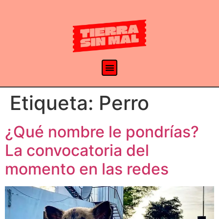
Etiqueta:
Perro
¿Qué nombre le pondrías?
La convocatoria del
momento en las redes