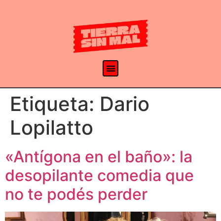
Etiqueta:
Dario
Lopilatto
«Antígona en el baño»: la
desopilante comedia que
no te podés perder