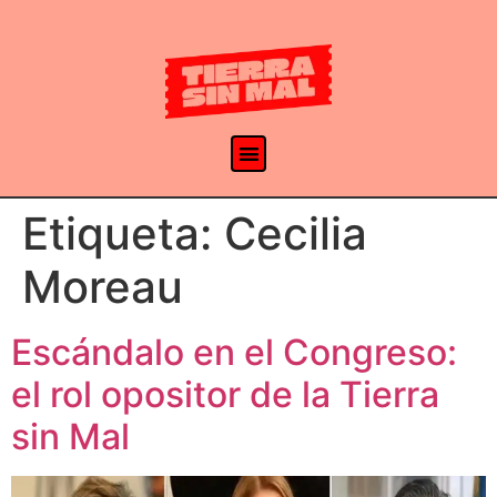
Etiqueta:
Cecilia
Moreau
Escándalo en el Congreso:
el rol opositor de la Tierra
sin Mal