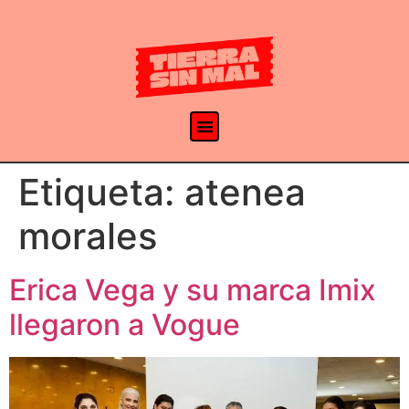
Etiqueta:
atenea
morales
Erica Vega y su marca Imix
llegaron a Vogue