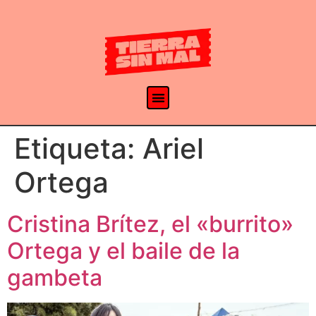
Etiqueta:
Ariel
Ortega
Cristina Brítez, el «burrito»
Ortega y el baile de la
gambeta