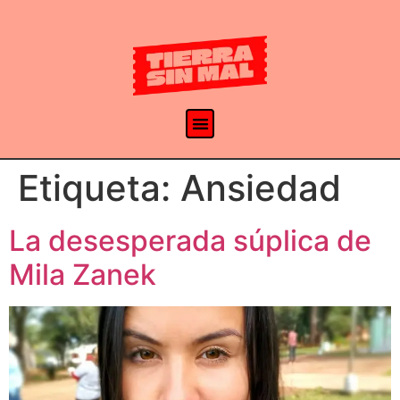
Etiqueta:
Ansiedad
La desesperada súplica de
Mila Zanek