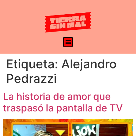
Etiqueta:
Alejandro
Pedrazzi
La historia de amor que
traspasó la pantalla de TV