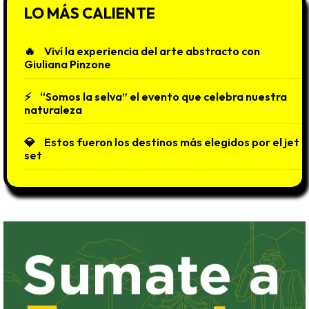
LO MÁS CALIENTE
Viví la experiencia del arte abstracto con
Giuliana Pinzone
“Somos la selva” el evento que celebra nuestra
naturaleza
Estos fueron los destinos más elegidos por el jet
set