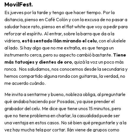
MovilFest.
Es jueves por la tarde y tengo que hacer tiempo. Por la
distancia, pienso en Café Colón y con la excusa de no pasar a
saludar hace rato, pienso en el flat white que voy a pedir para
reforzar el espíritu. Al entrar, sobre la barra que da a la
vidriera,
está sentado Ilán mirando el celu
, con el ukelele
al lado. Si hay algo que no me extraña, es que tenga un
instrumento cerca, pero su aspecto cambió bastante.
Tiene
más tatuajes y dientes de oro
, quizá la voz un poco más
ronca. Nos saludamos, nos conocemos desde la secundaria y
hemos compartido alguna ronda con guitarras, la verdad, no
me acuerdo cuándo.
Me invita a sentarme y bueno, nobleza obliga, al preguntarle
qué andaba haciendo por Posadas, ya quise prender el
grabador del celu. Me dice que tiene unos 15 minutos, pero
que no tiene problema en charlar, la casualidad puede ser
una ventaja en estos casos. No sé bien qué preguntarle y a la
vez hay mucha tela por cortar. Ilán viene de grupos como