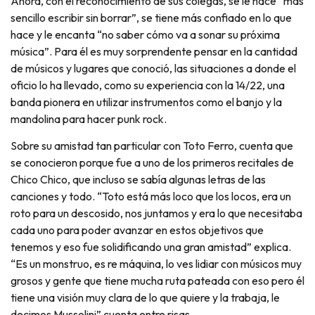
Ahora, con el reconocimiento de sus colegas, se le hace “más
sencillo escribir sin borrar”, se tiene más confiado en lo que
hace y le encanta “no saber cómo va a sonar su próxima
música”. Para él es muy sorprendente pensar en la cantidad
de músicos y lugares que conoció, las situaciones a donde el
oficio lo ha llevado, como su experiencia con la 14/22, una
banda pionera en utilizar instrumentos como el banjo y la
mandolina para hacer punk rock.
Sobre su amistad tan particular con Toto Ferro, cuenta que
se conocieron porque fue a uno de los primeros recitales de
Chico Chico, que incluso se sabía algunas letras de las
canciones y todo. “Toto está más loco que los locos, era un
roto para un descosido, nos juntamos y era lo que necesitaba
cada uno para poder avanzar en estos objetivos que
tenemos y eso fue solidificando una gran amistad” explica.
“Es un monstruo, es re máquina, lo ves lidiar con músicos muy
grosos y gente que tiene mucha ruta pateada con eso pero él
tiene una visión muy clara de lo que quiere y la trabaja, le
decimos Mussolini” cuenta entre risas.