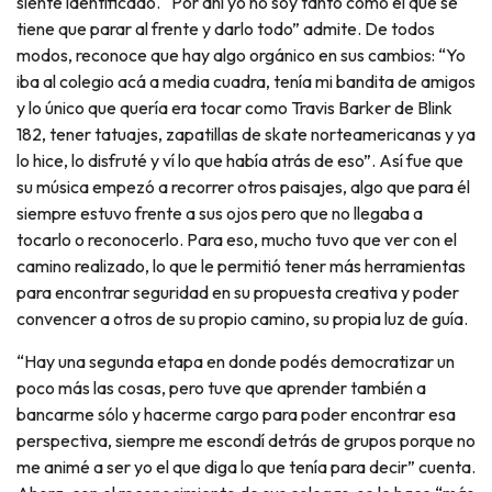
siente identificado. “Por ahí yo no soy tanto como el que se
tiene que parar al frente y darlo todo” admite. De todos
modos, reconoce que hay algo orgánico en sus cambios: “Yo
iba al colegio acá a media cuadra, tenía mi bandita de amigos
y lo único que quería era tocar como Travis Barker de Blink
182, tener tatuajes, zapatillas de skate norteamericanas y ya
lo hice, lo disfruté y ví lo que había atrás de eso”. Así fue que
su música empezó a recorrer otros paisajes, algo que para él
siempre estuvo frente a sus ojos pero que no llegaba a
tocarlo o reconocerlo. Para eso, mucho tuvo que ver con el
camino realizado, lo que le permitió tener más herramientas
para encontrar seguridad en su propuesta creativa y poder
convencer a otros de su propio camino, su propia luz de guía.
“Hay una segunda etapa en donde podés democratizar un
poco más las cosas, pero tuve que aprender también a
bancarme sólo y hacerme cargo para poder encontrar esa
perspectiva, siempre me escondí detrás de grupos porque no
me animé a ser yo el que diga lo que tenía para decir” cuenta.