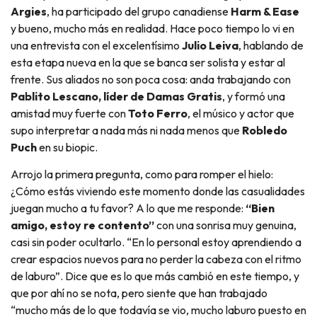
Argies
, ha participado del grupo canadiense
Harm & Ease
y bueno, mucho más en realidad. Hace poco tiempo lo vi en
una entrevista con el excelentísimo
Julio Leiva
, hablando de
esta etapa nueva en la que se banca ser solista y estar al
frente. Sus aliados no son poca cosa: anda trabajando con
Pablito Lescano, líder de Damas Gratis
, y formó una
amistad muy fuerte con
Toto Ferro
, el músico y actor que
supo interpretar a nada más ni nada menos que
Robledo
Puch
en su biopic.
Arrojo la primera pregunta, como para romper el hielo:
¿Cómo estás viviendo este momento donde las casualidades
juegan mucho a tu favor? A lo que me responde:
“Bien
amigo, estoy re contento”
con una sonrisa muy genuina,
casi sin poder ocultarlo. “En lo personal estoy aprendiendo a
crear espacios nuevos para no perder la cabeza con el ritmo
de laburo”. Dice que es lo que más cambió en este tiempo, y
que por ahí no se nota, pero siente que han trabajado
“mucho más de lo que todavía se vio, mucho laburo puesto en