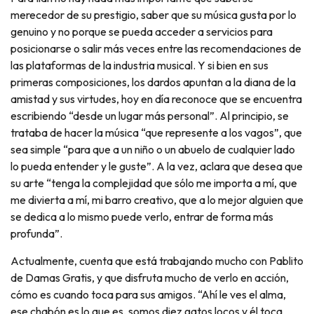
merecedor de su prestigio, saber que su música gusta por lo
genuino y no porque se pueda acceder a servicios para
posicionarse o salir más veces entre las recomendaciones de
las plataformas de la industria musical. Y si bien en sus
primeras composiciones, los dardos apuntan a la diana de la
amistad y sus virtudes, hoy en día reconoce que se encuentra
escribiendo “desde un lugar más personal”. Al principio, se
trataba de hacer la música “que represente a los vagos”, que
sea simple “para que a un niño o un abuelo de cualquier lado
lo pueda entender y le guste”. A la vez, aclara que desea que
su arte “tenga la complejidad que sólo me importa a mí, que
me divierta a mí, mi barro creativo, que a lo mejor alguien que
se dedica a lo mismo puede verlo, entrar de forma más
profunda”.
Actualmente, cuenta que está trabajando mucho con Pablito
de Damas Gratis, y que disfruta mucho de verlo en acción,
cómo es cuando toca para sus amigos. “Ahí le ves el alma,
ese chabón es lo que es, somos diez gatos locos y él toca