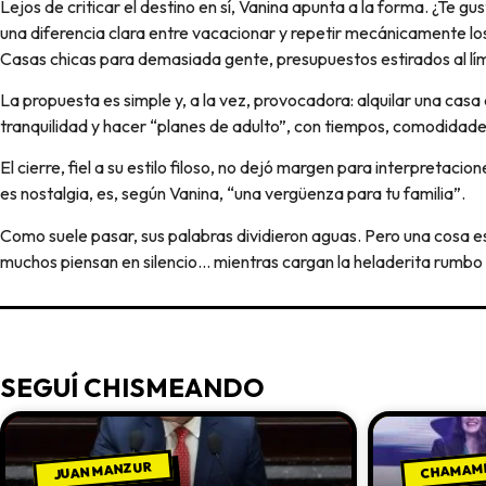
Lejos de criticar el destino en sí, Vanina apunta a la forma. ¿Te g
una diferencia clara entre vacacionar y repetir mecánicamente lo
Casas chicas para demasiada gente, presupuestos estirados al lími
La propuesta es simple y, a la vez, provocadora: alquilar una casa
tranquilidad y hacer “planes de adulto”, con tiempos, comodidad
El cierre, fiel a su estilo filoso, no dejó margen para interpretacio
es nostalgia, es, según Vanina, “una vergüenza para tu familia”.
Como suele pasar, sus palabras dividieron aguas. Pero una cosa es 
muchos piensan en silencio… mientras cargan la heladerita rumbo 
SEGUÍ CHISMEANDO
JUAN MANZUR
CHAMAM