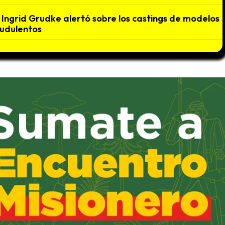
Ingrid Grudke alertó sobre los castings de modelos
udulentos