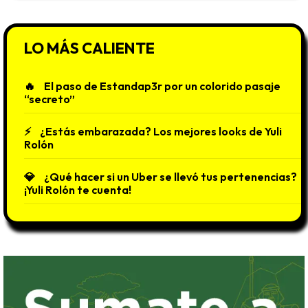
LO MÁS CALIENTE
El paso de Estandap3r por un colorido pasaje
“secreto”
¿Estás embarazada? Los mejores looks de Yuli
Rolón
¿Qué hacer si un Uber se llevó tus pertenencias?
¡Yuli Rolón te cuenta!