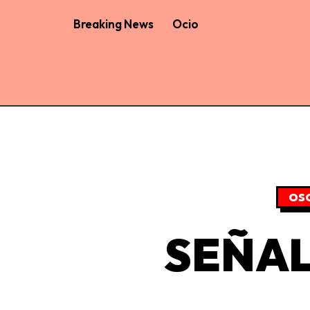
Breaking News
Ocio
OS
SEÑAL