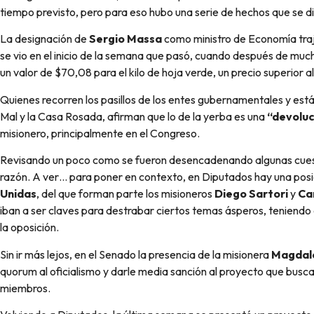
tiempo previsto, pero para eso hubo una serie de hechos que se d
La designación de
Sergio Massa
como ministro de Economía traj
se vio en el inicio de la semana que pasó, cuando después de much
un valor de $70,08 para el kilo de hoja verde, un precio superior 
Quienes recorren los pasillos de los entes gubernamentales y están 
Mal y la Casa Rosada, afirman que lo de la yerba es una
“devoluc
misionero, principalmente en el Congreso.
Revisando un poco como se fueron desencadenando algunas cuesti
razón. A ver… para poner en contexto, en Diputados hay una posic
Unidas
, del que forman parte los misioneros
Diego Sartori
y
Ca
iban a ser claves para destrabar ciertos temas ásperos, teniendo e
la oposición.
Sin ir más lejos, en el Senado la presencia de la misionera
Magdale
quorum al oficialismo y darle media sanción al proyecto que busca
miembros.