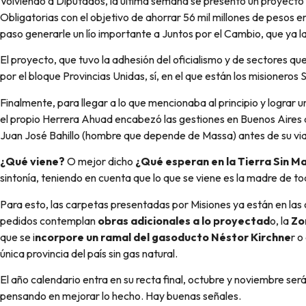
Volviendo a Diputados, la última semana se presentó un proyecto p
Obligatorias con el objetivo de ahorrar 56 mil millones de pesos 
paso generarle un lío importante a Juntos por el Cambio, que ya 
El proyecto, que tuvo la adhesión del oficialismo y de sectores qu
por el bloque Provincias Unidas, sí, en el que están los misioneros
Finalmente, para llegar a lo que mencionaba al principio y lograr u
el propio Herrera Ahuad encabezó las gestiones en Buenos Aires a
Juan José Bahillo (hombre que depende de Massa) antes de su via
¿Qué viene?
O mejor dicho
¿Qué esperan en la Tierra Sin Ma
sintonía, teniendo en cuenta que lo que se viene es la madre de to
Para esto, las carpetas presentadas por Misiones ya están en las 
pedidos contemplan
obras adicionales a lo proyectad
o, la
Zo
que se i
ncorpore un ramal del gasoducto Néstor Kirchne
r o
única provincia del país sin gas natural.
El año calendario entra en su recta final, octubre y noviembre se
pensando en mejorar lo hecho. Hay buenas señales.