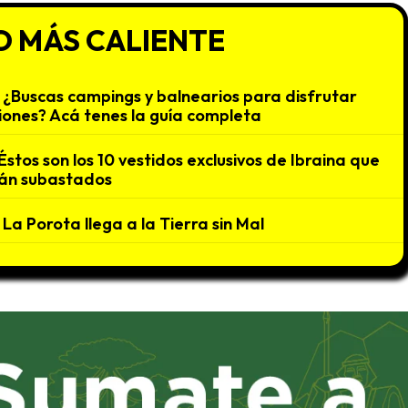
O MÁS CALIENTE
¿Buscas campings y balnearios para disfrutar
iones? Acá tenes la guía completa
Éstos son los 10 vestidos exclusivos de Ibraina que
án subastados
La Porota llega a la Tierra sin Mal