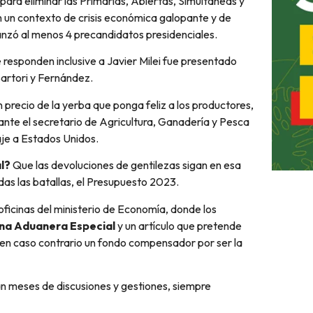
ara eliminar las Primarias, Abiertas, Simultáneas y
en un contexto de crisis económica galopante y de
lanzó al menos 4 precandidatos presidenciales.
e responden inclusive a Javier Milei fue presentado
 Sartori y Fernández.
n precio de la yerba que ponga feliz a los productores,
nte el secretario de Agricultura, Ganadería y Pesca
je a Estados Unidos.
l?
Que las devoluciones de gentilezas sigan en esa
das las batallas, el Presupuesto 2023.
oficinas del ministerio de Economía, donde los
na Aduanera Especial
y un artículo que pretende
 en caso contrario un fondo compensador por ser la
rán meses de discusiones y gestiones, siempre