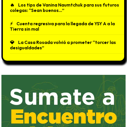
Los tips de Vanina Naumtchuk para sus futuros
colegas: “Sean buenos…”
Cuenta regresiva para la llegada de YSY A a la
Tierra sin mal
La Casa Rosada volvió a prometer “torcer las
desigualdades”