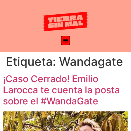
Etiqueta:
Wandagate
¡Caso Cerrado! Emilio
Larocca te cuenta la posta
sobre el #WandaGate