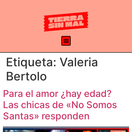
Etiqueta:
Valeria
Bertolo
Para el amor ¿hay edad?
Las chicas de «No Somos
Santas» responden