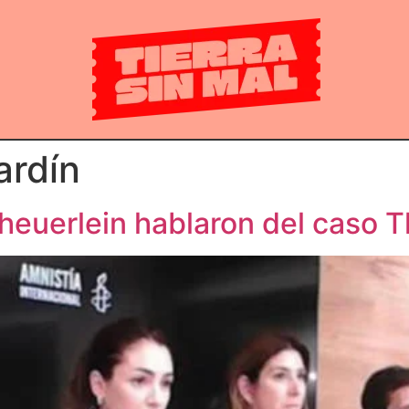
ardín
cheuerlein hablaron del caso 